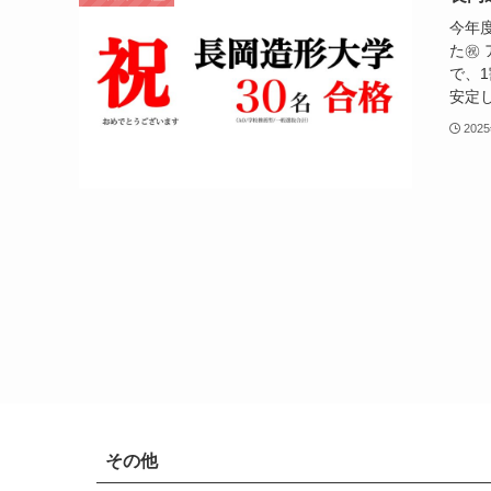
今年
た㊗️
で、1
安定し
202
その他