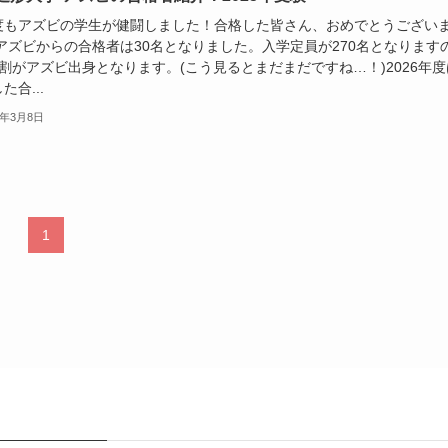
度もアズビの学生が健闘しました！合格した皆さん、おめでとうござい
 アズビからの合格者は30名となりました。入学定員が270名となります
割がアズビ出身となります。(こう見るとまだまだですね…！)2026年度
た合...
5年3月8日
1