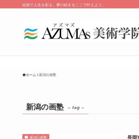
絵画で人生を彩る。夢の続きをここで叶えよう。
ホーム
新潟の画塾
新潟の画塾
– tag –
長岡
新潟の画塾