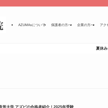
AZUMAsについて
保護者の方へ
企業の方へ
アク
夏休み各講
造形大学 アズビの合格者紹介！2025年受験