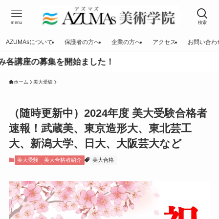
menu
検索
AZUMAsについて
保護者の方へ
企業の方へ
アクセス
お問い合わ
開始ました！
ホーム
美大受験
（随時更新中）2024年度 美大受験合格者
速報！武蔵美、東京造形大、東北芸工
大、新潟大学、日大、大阪芸大など
美大受験
美大合格者紹介
美大合格