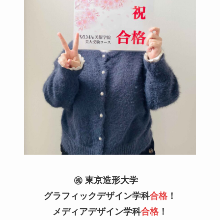
㊗️ 東京造形大学
グラフィックデザイン
学科
合格
！
メディア
デザイン学科
合格
！