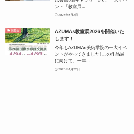
ント「教室展...
2026年5月2日
AZUMAs教室展2026を開催いた
展覧会
します！
今年もAZUMAs美術学院の一大イベ
ントがやってきました! この作品展
に向けて、一年...
2026年4月22日
美大受験生による春期講習2026が
大学入試説明会
メニュー
最新情報
体験レッスン
お問い合わせ
無事に終了いたしました！
皆さん、こんにちは！ようやく、桜
が咲きましたね🌸新年度もAZUMAs
美術学院...
2026年4月3日