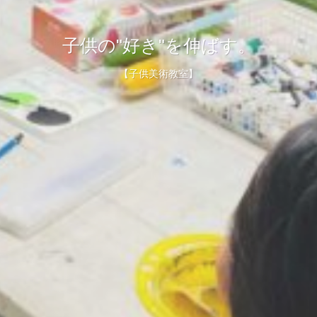
受験生の"夢"をともに目指す。
子供の"好き"を伸ばす。
【美大受験予備校】
【子供美術教室】