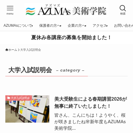
menu
検索
AZUMAsについて
保護者の方へ
企業の方へ
アクセス
お問い合わ
夏休み各講座の募集を開始ました！
ホーム
大学入試説明会
大学入試説明会
– category –
美大受験生による春期講習2026が
大学入試説明会
無事に終了いたしました！
皆さん、こんにちは！ようやく、桜
が咲きましたね🌸新年度もAZUMAs
美術学院...