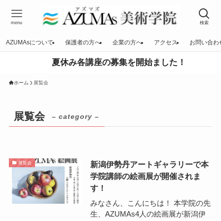
menu
検索
AZUMAsについて
保護者の方へ
企業の方へ
アクセス
お問い合わ
夏休み各講座の募集を開始ました！
ホーム
展覧会
展覧会
– category –
新潟伊勢丹アートギャラリーで本
展覧会
学院講師の絵画展が開催されま
す！
みなさん、こんにちは！ 本学院の先
生、AZUMAs4人の絵画展が新潟伊