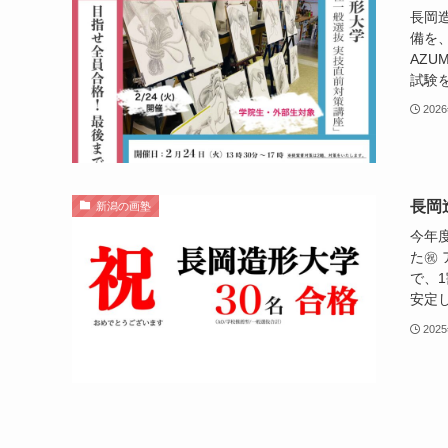
長岡
備を
AZ
試験を
202
長岡
新潟の画塾
今年
た㊗️
で、1
安定し
202