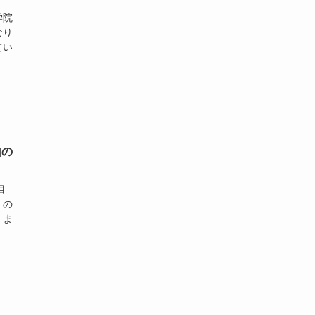
学院
なり
てい
山の
目
くの
。ま