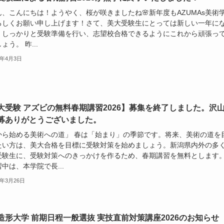
ん、こんにちは！ようやく、桜が咲きましたね🌸新年度もAZUMAs美術
ろしくお願い申し上げます！さて、美大受験生にとっては新しい一年に
。しっかりと受験準備を行い、志望校合格できるようにこれから頑張っ
ょう。 昨...
6年4月3日
大受験 アズビの無料春期講習2026】募集を終了しました。沢
募ありがとうございました。
から始める美術への道」 春は「始まり」の季節です。将来、美術の道を
たい方は、美大合格を目標に受験対策を始めましょう。新潟県内外の多
受験生に、受験対策へのきっかけを作るため、春期講習を無料とします
中は、本学院で長...
6年3月26日
造形大学 前期日程一般選抜 実技直前対策講座2026のお知らせ