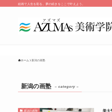
絵画で人生を彩る。夢の続きをここで叶えよう。
ホーム
新潟の画塾
新潟の画塾
– category –
美大
新潟の画塾