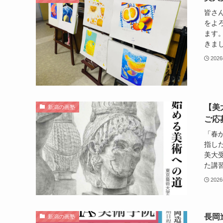
皆さ
をよ
ます
きまし
202
【美
新潟の画塾
ご応
「春
指し
美大
た講習
202
長岡
新潟の画塾