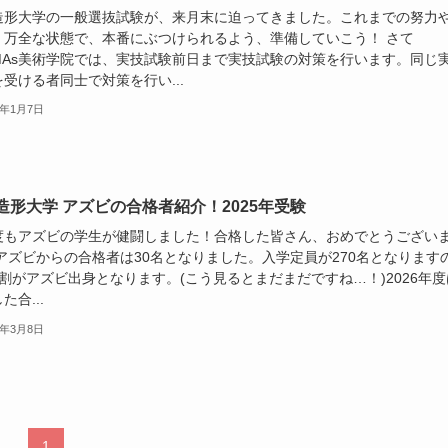
造形大学の一般選抜試験が、来月末に迫ってきました。これまでの努力
、万全な状態で、本番にぶつけられるよう、準備していこう！ さて
UMAs美術学院では、実技試験前日まで実技試験の対策を行います。同じ
受ける者同士で対策を行い...
6年1月7日
造形大学 アズビの合格者紹介！2025年受験
度もアズビの学生が健闘しました！合格した皆さん、おめでとうござい
 アズビからの合格者は30名となりました。入学定員が270名となります
割がアズビ出身となります。(こう見るとまだまだですね…！)2026年度
た合...
5年3月8日
1