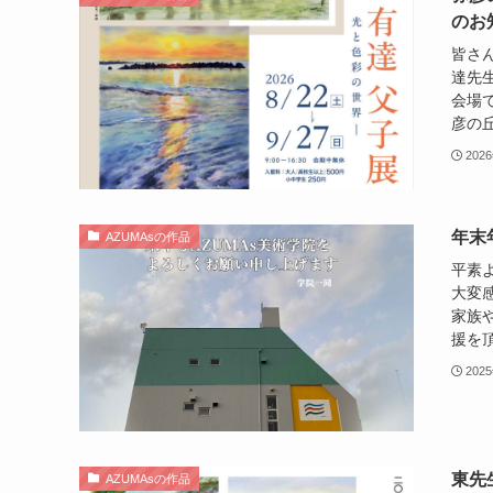
のお
皆さ
達先
会場
彦の丘
202
年末
AZUMAsの作品
平素
大変
家族
援を頂
202
東先
AZUMAsの作品