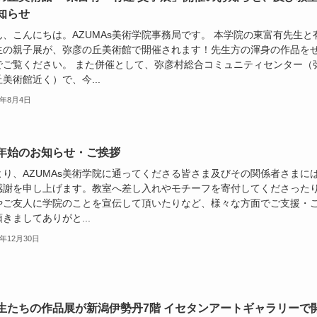
知らせ
ん、こんにちは。AZUMAs美術学院事務局です。 本学院の東富有先生と
生の親子展が、弥彦の丘美術館で開催されます！先生方の渾身の作品を
でご覧ください。 また併催として、弥彦村総合コミュニティセンター（
美術館近く）で、今...
6年8月4日
年始のお知らせ・ご挨拶
より、AZUMAs美術学院に通ってくださる皆さま及びその関係者さまに
感謝を申し上げます。教室へ差し入れやモチーフを寄付してくださった
やご友人に学院のことを宣伝して頂いたりなど、様々な方面でご支援・
きましてありがと...
5年12月30日
生たちの作品展が新潟伊勢丹7階 イセタンアートギャラリーで