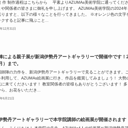
達 作 制作過程はこちらから 平素よりAZUMAs美術学院に通ってくだ
や関係者の皆さまに御礼を申し上げます。 AZUMAs美術学院の2024年
返りますと、以下の様々なことを行ってきました。 ※オレンジ色の文字
クすると記事に飛ぶこと...
4年12月31日
陣による親子展が新潟伊勢丹アートギャラリーで開催中です！2
月）まで。
講師陣の力作を、新潟伊勢丹アートギャラリーで見ることができます。
を利用して、AZUMAs絵画展に行き、作品を鑑賞してみましょう！ 大勢
見に来てくださいます！ 教室関係者の皆様もありがとうございます！ 多
ら、お花をいただき...
4年6月21日
伊勢丹アートギャラリーで本学院講師の絵画展が開催されます
ん、こんにちは！ 本学院の先生、AZUMAs4人の絵画展が新潟伊勢丹7