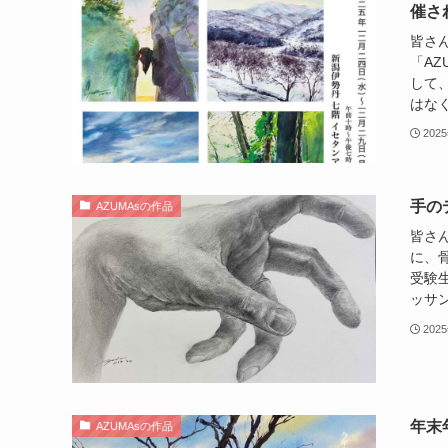
催さ
皆さ
「AZ
して
はなく
202
手の
AZUMAsの作品
皆さ
に、
受験
ッサン
202
年末
AZUMAsの作品