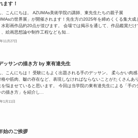
れます！
ん、こんにちは。 AZUMAs美術学院の講師、東先生たちの親子展
UMAsの世界展」が開催されます！先生方の2025年を締めくくる集大成
、水彩画作品約20点が並びます。 会場では掲示を通して、作品鑑賞だけ
、絵画思想論や制作工程なども知...
5年11月27日
デッサンの描き方 by 東有達先生
ん、こんにちは！ 受験にもよく出題される手のデッサン。 柔らかい肉感
骨格や筋肉、皺の存在など、表現しなければならないことがたくさんあ
生を悩ませていると思います。 今回は当学院の東有達先生による「手の
の描き方」を紹介し...
5年1月11日
年始のご挨拶