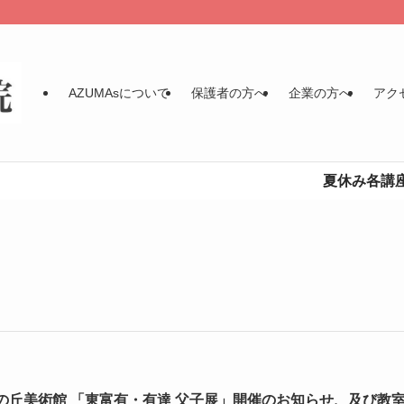
AZUMAsについて
保護者の方へ
企業の方へ
アク
夏休み各講座の募集を開
の丘美術館 「東富有・有達 父子展」開催のお知らせ、及び教