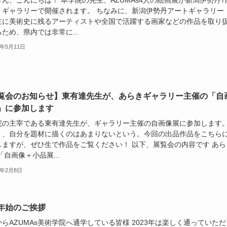
トギャラリーで開催されます。 ちなみに、新潟伊勢丹アートギャラリー
主に美術史に残るアーティストや全国で活躍する画家などの作品を取り
ため、県内では非常に...
4年5月11日
覧会のお知らせ】東有達先生が、あらきギャラリー主催の「自
」に参加します
院の主宰である東有達先生が、ギャラリー主催の自画像展に参加します
く、自分を題材に描くのはあまりないという。今回の出品作品をこちら
しますが、ぜひ生で作品をご覧ください！ 以下、展覧会の内容です あら
「自画像＋小品展...
4年2月8日
年始のご挨拶
らAZUMAs美術学院へ通学している皆様 2023年は楽しく通っていただ