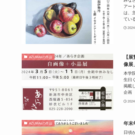
アー
は、
ている
202
【展
AZUMAsの作品
像展
本学
生曰
掲載
企画 
202
年末
AZUMAsの作品
日頃か