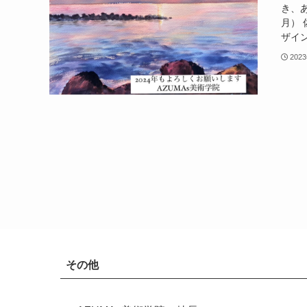
き、あ
月）
ザイン
202
その他