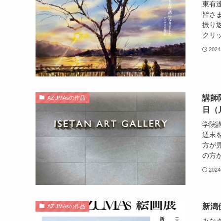
東有
皆さま
振り
クリッ
202
講師
AZUMAsの作品
日（
学院
週末
方が
の方か
202
新潟
AZUMAsの作品
みなさ