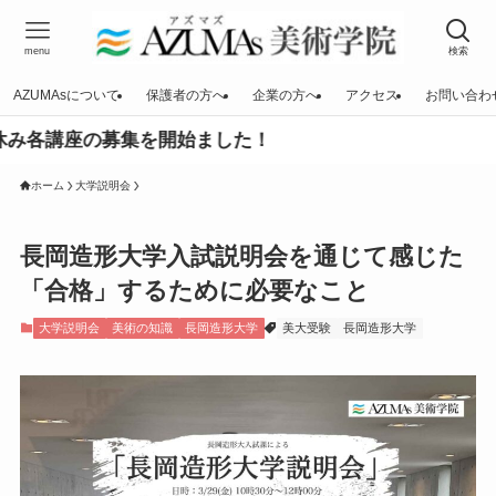
menu
検索
AZUMAsについて
保護者の方へ
企業の方へ
アクセス
お問い合わ
の募集を開始ました！
ホーム
大学説明会
長岡造形大学入試説明会を通じて感じた
「合格」するために必要なこと
大学説明会
美術の知識
長岡造形大学
美大受験
長岡造形大学