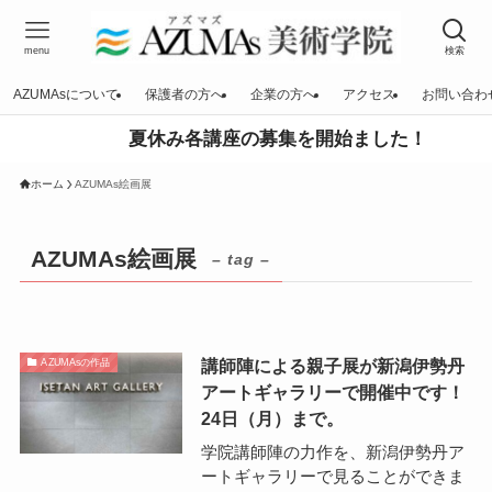
menu
検索
AZUMAsについて
保護者の方へ
企業の方へ
アクセス
お問い合わ
夏休み各講座の募集を開始ました！
ホーム
AZUMAs絵画展
AZUMAs絵画展
– tag –
講師陣による親子展が新潟伊勢丹
AZUMAsの作品
アートギャラリーで開催中です！
24日（月）まで。
学院講師陣の力作を、新潟伊勢丹ア
ートギャラリーで見ることができま