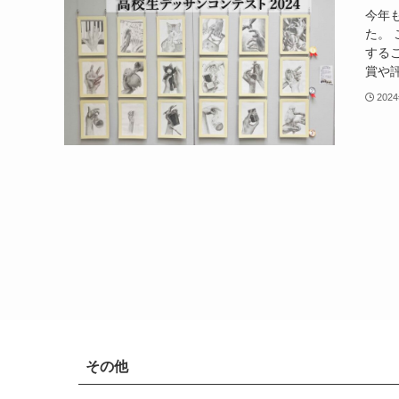
今年も
た。
する
賞や評
202
その他