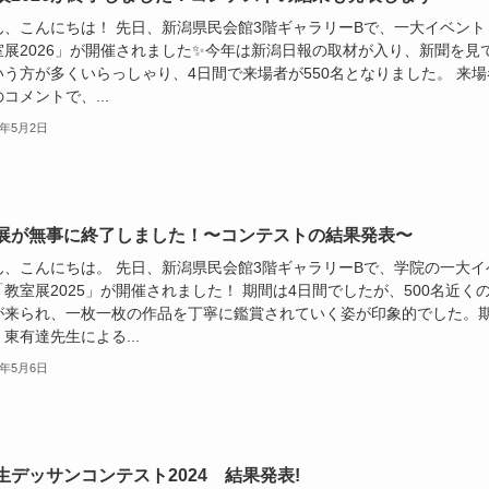
ん、こんにちは！ 先日、新潟県民会館3階ギャラリーBで、一大イベント
室展2026」が開催されました✨今年は新潟日報の取材が入り、新聞を見
いう方が多くいらっしゃり、4日間で来場者が550名となりました。 来場
コメントで、...
6年5月2日
展が無事に終了しました！〜コンテストの結果発表〜
ん、こんにちは。 先日、新潟県民会館3階ギャラリーBで、学院の一大イ
教室展2025」が開催されました！ 期間は4日間でしたが、500名近く
が来られ、一枚一枚の作品を丁寧に鑑賞されていく姿が印象的でした。
東有達先生による...
5年5月6日
生デッサンコンテスト2024 結果発表!