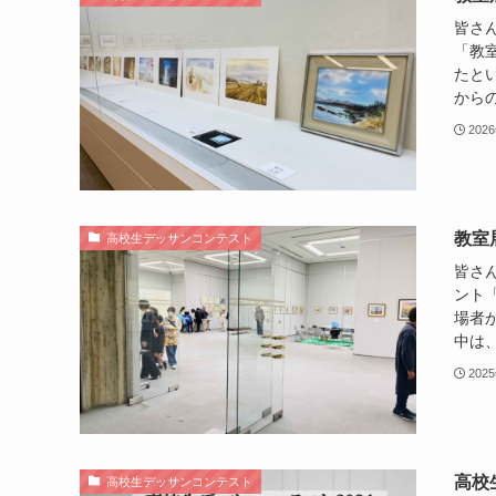
皆さ
「教
たと
からの
202
教室
高校生デッサンコンテスト
皆さ
ント「
場者
中は、
202
高校
高校生デッサンコンテスト