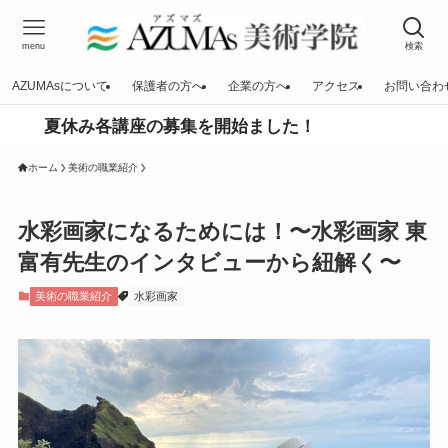
menu
検索
AZUMAsについて
保護者の方へ
企業の方へ
アクセス
お問い合わ
休み各講座の募集を開始ました！
ホーム
美術の職業紹介
水彩画家になるためには！〜水彩画家 東
富有先生のインタビューから紐解く〜
美術の職業紹介
水彩画家